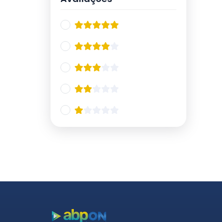
21/10
11
IX Curso de Atualização em
13
Esquizofrenia 2024
17/05
5
18/05
8
Jornada de Emergências
9
Psiquiátricas 2024
21/06
4
22/06
5
IX Simpósio Internacional de
11
Neurociências
02/08
5