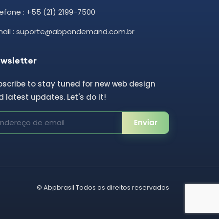
efone : +55 (21) 2199-7500
mail : suporte@abpondemand.com.br
wsletter
bscribe to stay tuned for new web design
 latest updates. Let's do it!
Enviar
©
Abpbrasil
Todos os direitos reservados