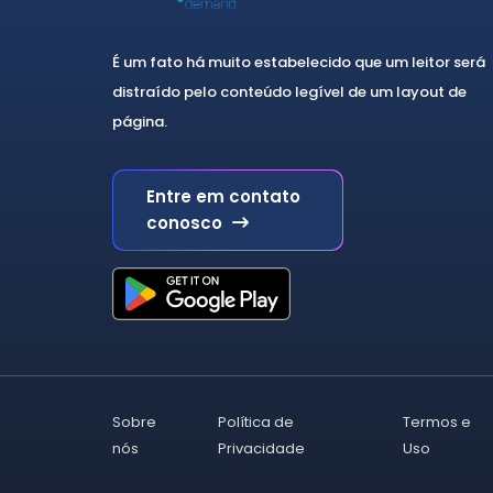
03/08
6
CBP 2024 - Brasília
46
É um fato há muito estabelecido que um leitor será
23/10
12
distraído pelo conteúdo legível de um layout de
página.
24/10
10
25/10
14
Entre em contato
conosco
26/10
10
Curso de Atualização e
99
Revisão em Psiquiatria
Psicogeriatria
15
Psicoterapia
12
Sobre
Política de
Termos e
Psiquiatria da Infância e
15
nós
Privacidade
Uso
Adolescência