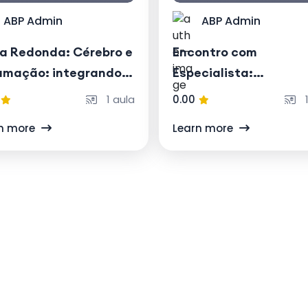
ABP Admin
ABP Admin
a Redonda: Cérebro e
Encontro com
lamação: integrando
Especialista:
temas
Biomarcadores e
1 aula
0.00
1
medicina da precisão
n more
Learn more
doença de Alzheimer:
impactos no diagnóst
e no manejo