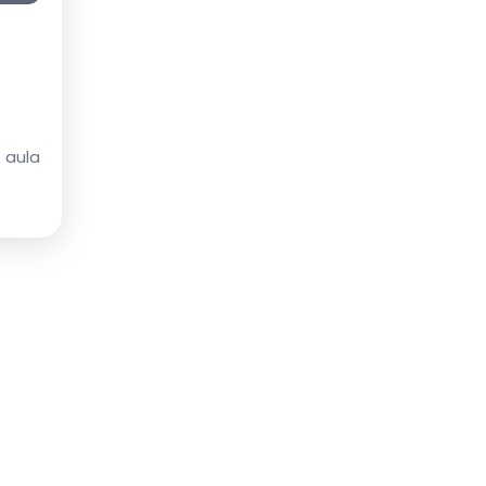
 aula
 na
ico