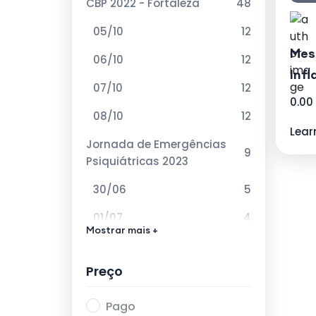
CBP 2022 - Fortaleza
48
05/10
12
Mes
06/10
12
Inf
07/10
12
sis
0.00
08/10
12
Lear
Jornada de Emergências
9
Psiquiátricas 2023
30/06
5
01/07
4
Mostrar mais +
VIII Curso de Atualização
12
em Esquizofrenia 2023
Preço
02/06
4
Pago