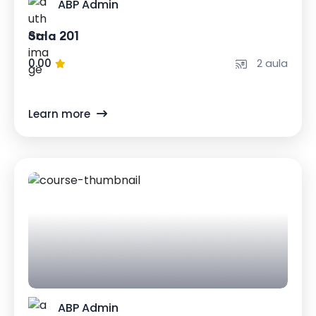
ABP Admin
Sala 201
0.00
2 aula
Learn more
ABP Admin