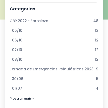
Categorias
CBP 2022 - Fortaleza
48
05/10
12
06/10
12
07/10
12
08/10
12
Jornada de Emergências Psiquiátricas 2023
9
30/06
5
01/07
4
VIII Curso de Atualização em Esquizofrenia
Mostrar mais +
12
2023