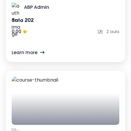
ABP Admin
Sala 202
0.00
2 aula
Learn more