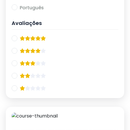
20/10
12
Português
21/10
11
Avaliações
IX Curso de Atualização em Esquizofrenia
13
2024
17/05
5
18/05
8
Jornada de Emergências Psiquiátricas 2024
9
21/06
4
22/06
5
IX Simpósio Internacional de Neurociências
11
02/08
5
03/08
6