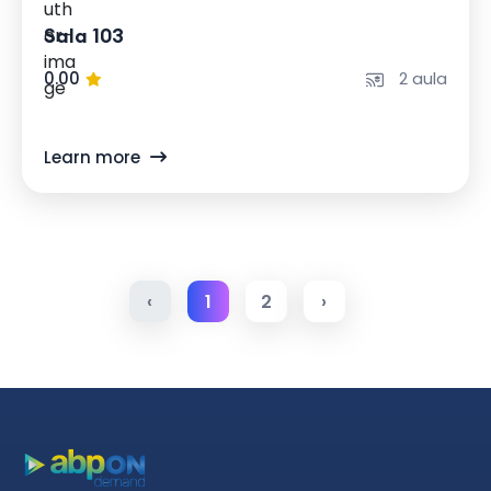
Sala 103
0.00
2 aula
Learn more
‹
1
2
›