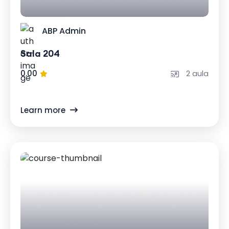
ABP Admin
Sala 204
0.00
2 aula
Learn more