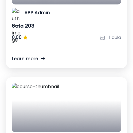
ABP Admin
Sala 203
0.00
1 aula
Learn more