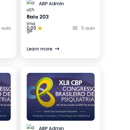
ABP Admin
Sala 203
 aula
0.00
5 aula
Learn more
ABP Admin