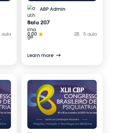
ABP Admin
Sala 207
 aula
0.00
5 aula
Learn more