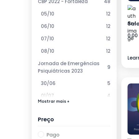
CBP 2022 - Fortaleza
48
05/10
12
Sala
06/10
12
0.00
07/10
12
08/10
12
Lear
Jornada de Emergências
9
Psiquiátricas 2023
30/06
5
01/07
4
Mostrar mais +
VIII Curso de Atualização
12
em Esquizofrenia 2023
Preço
02/06
4
Pago