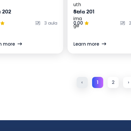
a 202
Sala 201
3 aula
0.00
2
n more
Learn more
‹
1
2
›