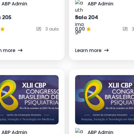
ABP Admin
ABP Admin
a 205
Sala 204
3 aula
0.00
3
n more
Learn more
ABP Admin
ABP Admin