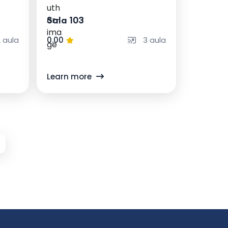
Sala 103
 aula
0.00
3 aula
Learn more