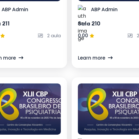
ABP Admin
ABP Admin
 211
Sala 210
2 aula
0.00
2
n more
Learn more