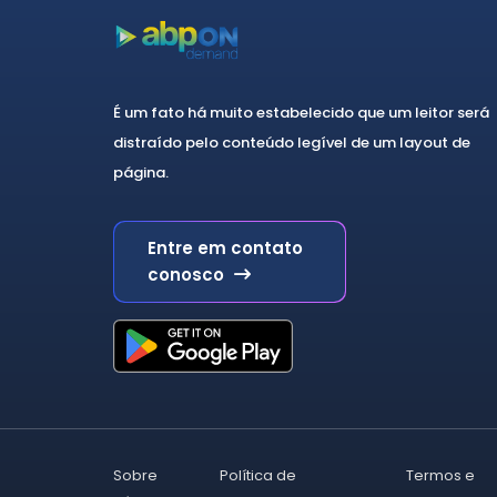
03/08
6
CBP 2024 - Brasília
46
23/10
12
É um fato há muito estabelecido que um leitor será
24/10
10
distraído pelo conteúdo legível de um layout de
página.
25/10
14
26/10
10
Entre em contato
Curso de Atualização e
conosco
99
Revisão em Psiquiatria
Psicogeriatria
15
Psicoterapia
12
Psiquiatria da Infância e
15
Adolescência
Sobre
Política de
Termos e