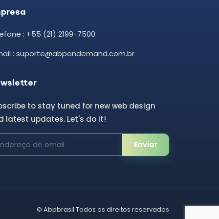
presa
efone : +55 (21) 2199-7500
mail : suporte@abpondemand.com.br
wsletter
bscribe to stay tuned for new web design
 latest updates. Let's do it!
Enviar
©
Abpbrasil
Todos os direitos reservados