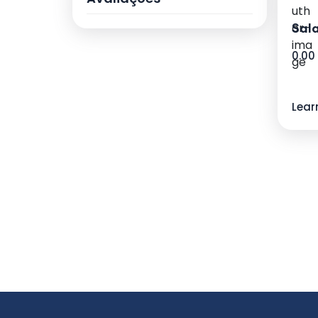
21/10
11
Sal
IX Curso de Atualização em
13
0.00
Esquizofrenia 2024
17/05
5
Lear
18/05
8
Jornada de Emergências
9
Psiquiátricas 2024
21/06
4
22/06
5
IX Simpósio Internacional de
11
Neurociências
02/08
5