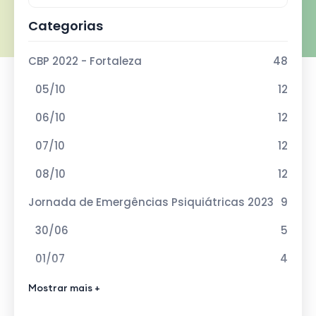
Categorias
CBP 2022 - Fortaleza
48
05/10
12
06/10
12
07/10
12
08/10
12
Jornada de Emergências Psiquiátricas 2023
9
30/06
5
01/07
4
VIII Curso de Atualização em Esquizofrenia
Mostrar mais +
12
2023