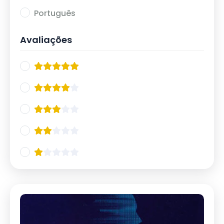
20/10
12
Português
21/10
11
Avaliações
IX Curso de Atualização em Esquizofrenia
13
2024
17/05
5
18/05
8
Jornada de Emergências Psiquiátricas 2024
9
21/06
4
22/06
5
IX Simpósio Internacional de Neurociências
11
02/08
5
03/08
6