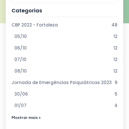
Categorias
CBP 2022 - Fortaleza
48
05/10
12
06/10
12
07/10
12
08/10
12
Jornada de Emergências Psiquiátricas 2023
9
30/06
5
01/07
4
VIII Curso de Atualização em Esquizofrenia
Mostrar mais +
12
2023