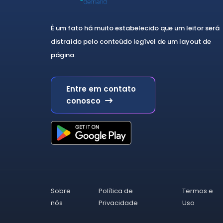
03/08
6
CBP 2024 - Brasília
46
É um fato há muito estabelecido que um leitor será
23/10
12
distraído pelo conteúdo legível de um layout de
página.
24/10
10
25/10
14
Entre em contato
conosco
26/10
10
Curso de Atualização e
99
Revisão em Psiquiatria
Psicogeriatria
15
Psicoterapia
12
Sobre
Política de
Termos e
Psiquiatria da Infância e
15
nós
Privacidade
Uso
Adolescência