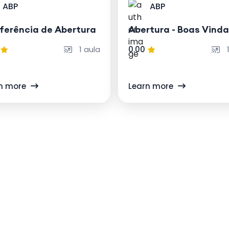
ABP
ABP
ferência de Abertura
Abertura - Boas Vind
1 aula
0.00
1
n more
Learn more