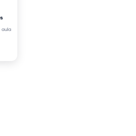
as
 aula