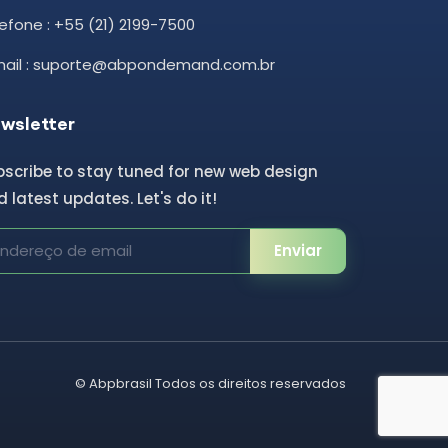
efone : +55 (21) 2199-7500
mail : suporte@abpondemand.com.br
wsletter
bscribe to stay tuned for new web design
 latest updates. Let's do it!
Enviar
©
Abpbrasil
Todos os direitos reservados