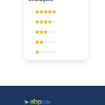
21/10
11
IX Curso de Atualização em
13
Esquizofrenia 2024
17/05
5
18/05
8
Jornada de Emergências
9
Psiquiátricas 2024
21/06
4
22/06
5
IX Simpósio Internacional de
11
Neurociências
02/08
5