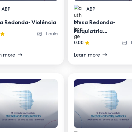
ABP
ABP
a Redonda- Violência
Mesa Redonda-
Psiquiatria
1 aula
Intervencionista nas
0.00
1
Emergências
n more
Learn more