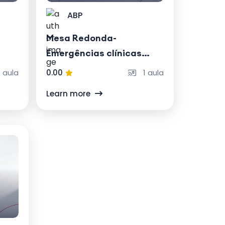
ABP
Mesa Redonda-
Emergências clínicas
para o psiquiatra
 aula
0.00
1 aula
Learn more