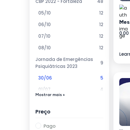
CBP 2022 - Fortaleza
48
05/10
12
Mes
06/10
12
0.00
07/10
12
08/10
12
Lear
Jornada de Emergências
9
Psiquiátricas 2023
30/06
5
01/07
4
Mostrar mais +
VIII Curso de Atualização
12
em Esquizofrenia 2023
Preço
02/06
4
Pago