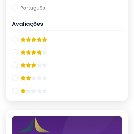
20/10
12
Português
21/10
11
Avaliações
IX Curso de Atualização em Esquizofrenia
13
2024
17/05
5
18/05
8
Jornada de Emergências Psiquiátricas 2024
9
21/06
4
22/06
5
IX Simpósio Internacional de Neurociências
11
02/08
5
03/08
6