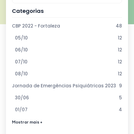
Categorias
CBP 2022 - Fortaleza
48
05/10
12
06/10
12
07/10
12
08/10
12
Jornada de Emergências Psiquiátricas 2023
9
30/06
5
01/07
4
VIII Curso de Atualização em Esquizofrenia
Mostrar mais +
12
2023