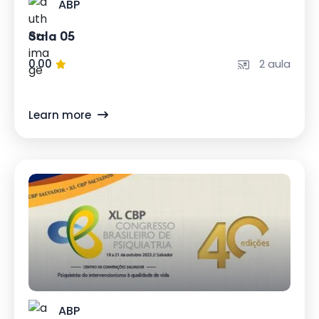
ABP
Sala 05
0.00
2 aula
Learn more
ABP