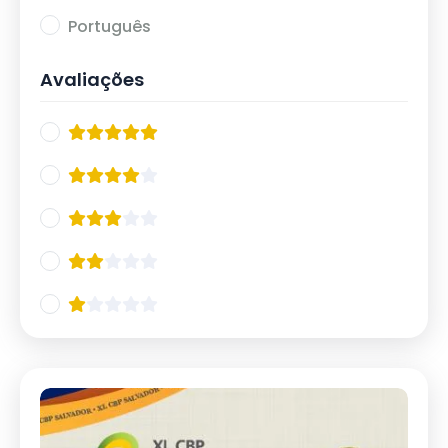
20/10
12
Português
21/10
11
Avaliações
IX Curso de Atualização em Esquizofrenia
13
2024
17/05
5
18/05
8
Jornada de Emergências Psiquiátricas 2024
9
21/06
4
22/06
5
IX Simpósio Internacional de Neurociências
11
02/08
5
03/08
6