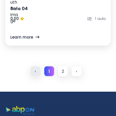
Sala 04
0.00
1 aula
Learn more
‹
1
2
›