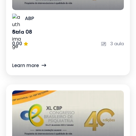
ABP
Sala 08
0.00
3 aula
Learn more