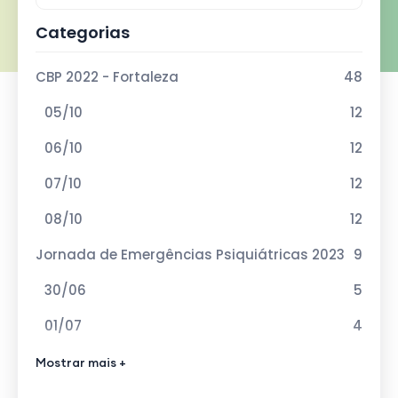
Categorias
CBP 2022 - Fortaleza
48
05/10
12
06/10
12
07/10
12
08/10
12
Jornada de Emergências Psiquiátricas 2023
9
30/06
5
01/07
4
VIII Curso de Atualização em Esquizofrenia
Mostrar mais +
12
2023