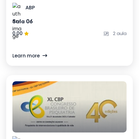
ABP
Sala 06
0.00
2 aula
Learn more